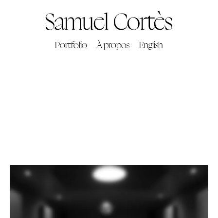
Samuel Cortès
Portfolio
À propos
English